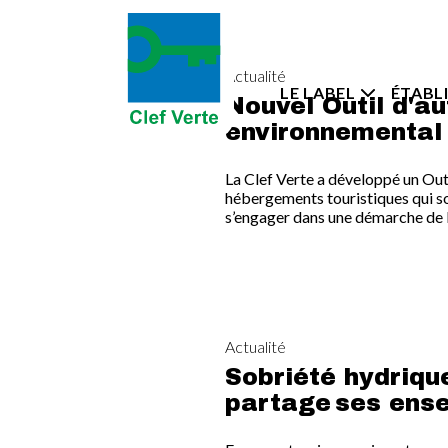
Aller au contenu principal
Actualité
Navigati
LE LABEL
ÉTABL
Nouvel Outil d'a
environnemental
La Clef Verte a développé un Out
hébergements touristiques qui s
s’engager dans une démarche de l
Actualité
Sobriété hydrique
partage ses ens