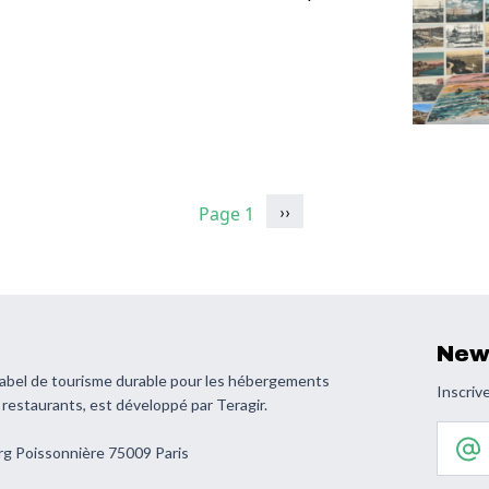
Page suivante
››
Page 1
New
 label de tourisme durable pour les hébergements
Inscrive
s restaurants, est développé par Teragir.
Votre 
rg Poissonnière 75009 Paris