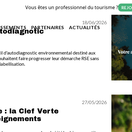
Vous êtes un professionnel du tourisme ?
REJO
Image
18/06/2026
on principale
ISSEMENTS
PARTENAIRES
ACTUALITÉS
utodiagnotic
il d'autodiagnostic environnemental destiné aux
ouhaitent faire progresser leur démarche RSE sans
abellisation.
Image
27/05/2026
 : la Clef Verte
eignements