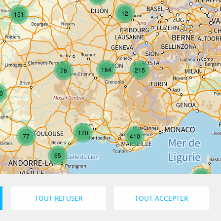
12
151
164
215
76
0
120
77
410
65
17
TOUT REFUSER
TOUT ACCEPTER
Confidentialité