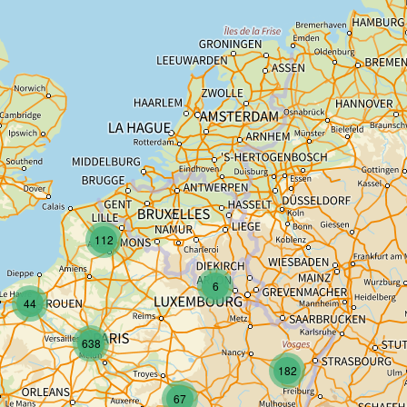
112
6
44
638
182
67