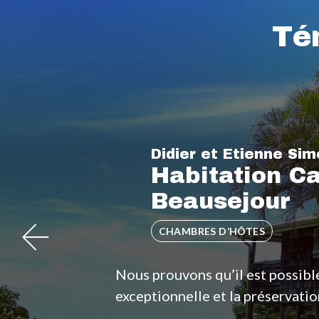
Té
Evane Lamaison
Respo
Le Bristol
HÔTELS
Le Bristol est l’un des deux seul
cela prouve que luxe et durabil