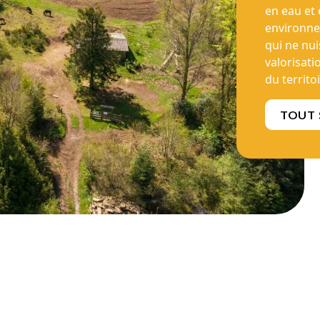
auberge d
en eau et 
de vie plus
responsab
environne
vacanciers
vacances 
qui ne nui
s'investir
valorisati
écologiqu
TOUT 
du territoi
TOUT 
TOUT 