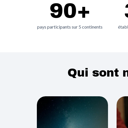
90+
pays participants sur 5 continents
établ
Qui sont 
Image
Imag