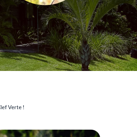
lef Verte !
age