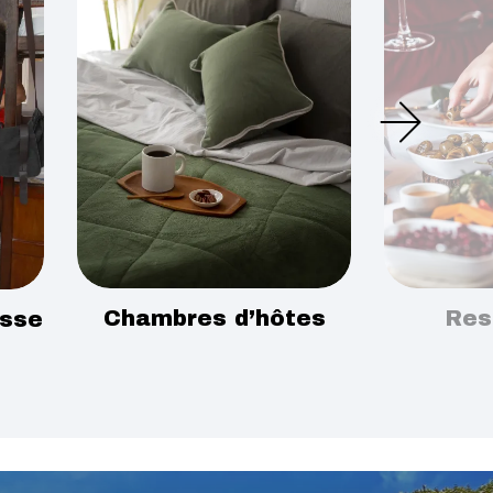
Chambres d’hôtes
Res
esse