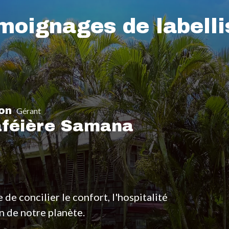
moignages de labelli
nsable RSE
s Palaces en France à obtenir le label Clef Verte, 
ité peuvent coexister en parfaite harmonie