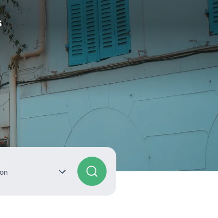
s
ion