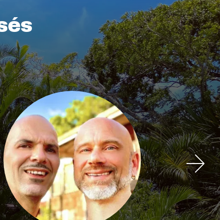
sés
Image