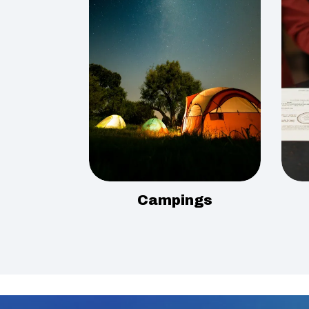
Campings
Image