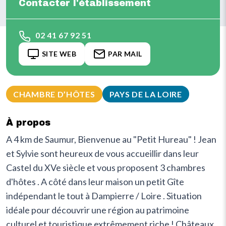
Contacter l'établissement
02 41 67 92 51
SITE WEB
PAR MAIL
CHAMBRE D’HÔTES
PAYS DE LA LOIRE
À propos
A 4 km de Saumur, Bienvenue au "Petit Hureau" ! Jean
et Sylvie sont heureux de vous accueillir dans leur
Castel du XVe siècle et vous proposent 3 chambres
d'hôtes . A côté dans leur maison un petit Gîte
indépendant le tout à Dampierre / Loire . Situation
idéale pour découvrir une région au patrimoine
culturel et touristique extrêmement riche ! Châteaux,