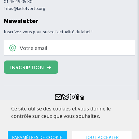
01 45 49 05 80
infos@laclefverte.org
Newsletter
Inscrivez-vous pour suivre l'actualité du label !
Votre email
Footer
Ce site utilise des cookies et vous donne le
CONTACT
contrôle sur ceux que vous souhaitez.
ESPACE PRESSE
MENTIONS LÉGALES
PARAMÈTRES DE COOKIE
TOUT ACCEPTER