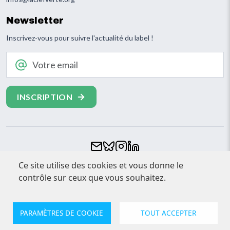
Newsletter
Inscrivez-vous pour suivre l'actualité du label !
Votre email
Footer
Ce site utilise des cookies et vous donne le
CONTACT
contrôle sur ceux que vous souhaitez.
ESPACE PRESSE
MENTIONS LÉGALES
PARAMÈTRES DE COOKIE
TOUT ACCEPTER
© Clef Verte 2026. Tout droits réservés
Confidentialité