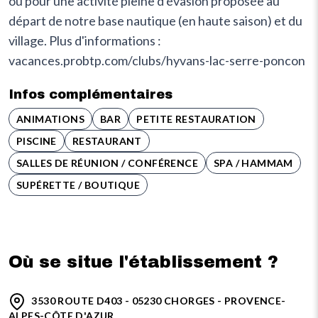
ou pour une activité pleine d'évasion proposée au
départ de notre base nautique (en haute saison) et du
village. Plus d'informations :
vacances.probtp.com/clubs/hyvans-lac-serre-poncon
Infos complémentaires
ANIMATIONS
BAR
PETITE RESTAURATION
PISCINE
RESTAURANT
SALLES DE RÉUNION / CONFÉRENCE
SPA / HAMMAM
SUPÉRETTE / BOUTIQUE
Où se situe l'établissement ?
3530 ROUTE D403 - 05230 CHORGES - PROVENCE-
ALPES-CÔTE D'AZUR