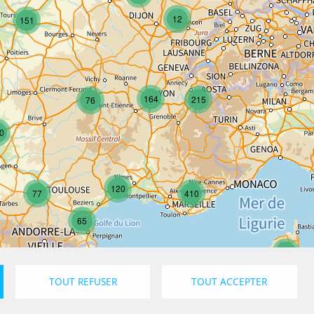
12
151
164
215
76
0
120
77
410
65
17
TOUT REFUSER
TOUT ACCEPTER
Confidentialité