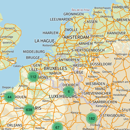
112
6
44
638
182
67