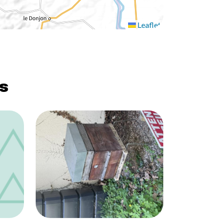
Leaflet
s