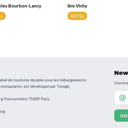
tyles Bourbon-Lancy
ibis Vichy
EL
HÔTEL
New
 label de tourisme durable pour les hébergements
Inscrive
s restaurants, est développé par Teragir.
Votre 
rg Poissonnière 75009 Paris
org