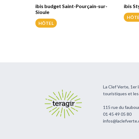
ibis budget Saint-Pourçain-sur-
ibis S
Sioule
HÔT
HÔTEL
La Clef Verte, 1er
touristiques et le
115 rue du faubou
01 45 49 05 80
infos@laclefverte.