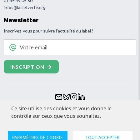
01 45 49 05 80
infos@laclefverte.org
Newsletter
Inscrivez-vous pour suivre l'actualité du label !
Votre email
Footer
Ce site utilise des cookies et vous donne le
CONTACT
contrôle sur ceux que vous souhaitez.
ESPACE PRESSE
MENTIONS LÉGALES
PARAMÈTRES DE COOKIE
TOUT ACCEPTER
© Clef Verte 2026. Tout droits réservés