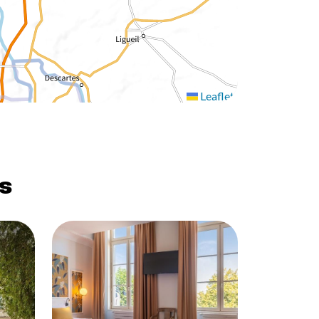
Leaflet
s