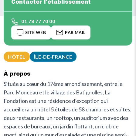
Contacter l'établissement
01 78 77 70 00
SITE WEB
PAR MAIL
HÔTEL
ÎLE-DE-FRANCE
À propos
Située au cœur du 17ème arrondissement, entre le
Parc Monceau et le village des Batignolles, La
Fondation est une résidence d’exception qui
accueillera un hôtel 5 étoiles de 58 chambres et suites,
deux restaurants, un rooftop, un auditorium avec des
espaces de bureaux, un jardin flottant, un club de
sport, ainsi qu’un mur d’escalade et une piscine semi-