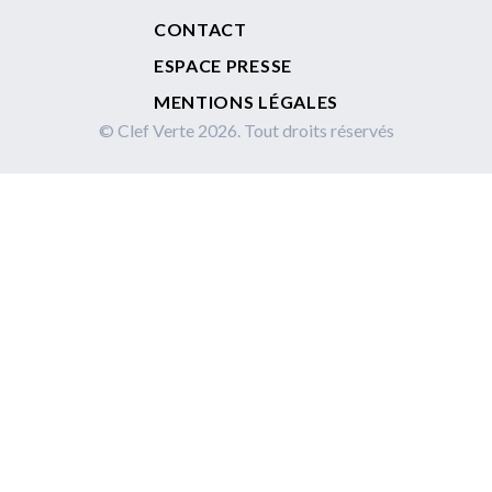
Footer
CONTACT
ESPACE PRESSE
MENTIONS LÉGALES
© Clef Verte 2026. Tout droits réservés