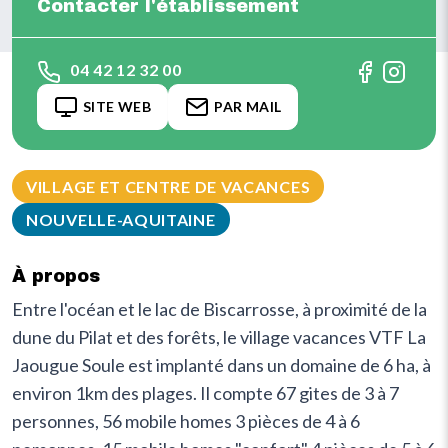
Contacter l'établissement
04 42 12 32 00
SITE WEB
PAR MAIL
VILLAGE ET CENTRE DE VACANCES
NOUVELLE-AQUITAINE
À propos
Entre l'océan et le lac de Biscarrosse, à proximité de la
dune du Pilat et des forêts, le village vacances VTF La
Jaougue Soule est implanté dans un domaine de 6 ha, à
environ 1km des plages. Il compte 67 gites de 3 à 7
personnes, 56 mobile homes 3 pièces de 4 à 6