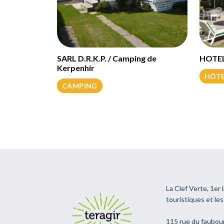
SARL D.R.K.P. / Camping de
HOTEL
Kerpenhir
HÔT
CAMPING
La Clef Verte, 1er
touristiques et le
115 rue du faubou