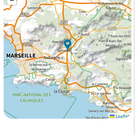
−
Leaflet