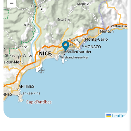
−
Leaflet