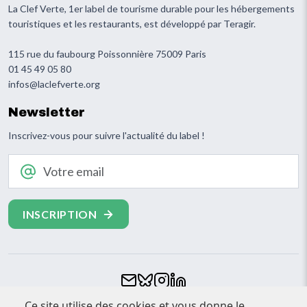
La Clef Verte, 1er label de tourisme durable pour les hébergements
touristiques et les restaurants, est développé par Teragir.
115 rue du faubourg Poissonnière 75009 Paris
01 45 49 05 80
infos@laclefverte.org
Newsletter
Inscrivez-vous pour suivre l'actualité du label !
Votre email
Ce site utilise des cookies et vous donne le