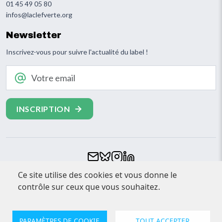
01 45 49 05 80
infos@laclefverte.org
Newsletter
Inscrivez-vous pour suivre l'actualité du label !
Votre email
Footer
Ce site utilise des cookies et vous donne le
CONTACT
contrôle sur ceux que vous souhaitez.
ESPACE PRESSE
MENTIONS LÉGALES
PARAMÈTRES DE COOKIE
TOUT ACCEPTER