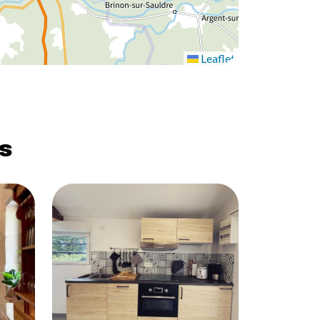
Leaflet
s