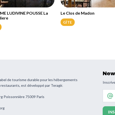
E LUDIVINE POUSSE La
Le Clos de Madon
iere
GÎTE
New
 label de tourisme durable pour les hébergements
Inscrive
s restaurants, est développé par Teragir.
Votre 
rg Poissonnière 75009 Paris
org