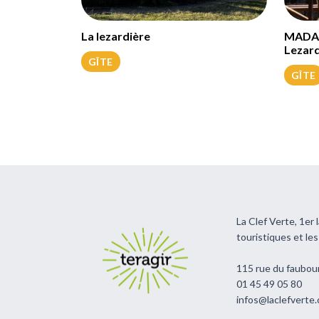
La lezardière
MADAM
Lezard
GÎTE
GÎTE
La Clef Verte, 1er
touristiques et le
115 rue du faubou
01 45 49 05 80
infos@laclefverte.