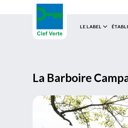
Aller au contenu principal
Navigati
LE LABEL
ÉTABL
La Barboire Camp