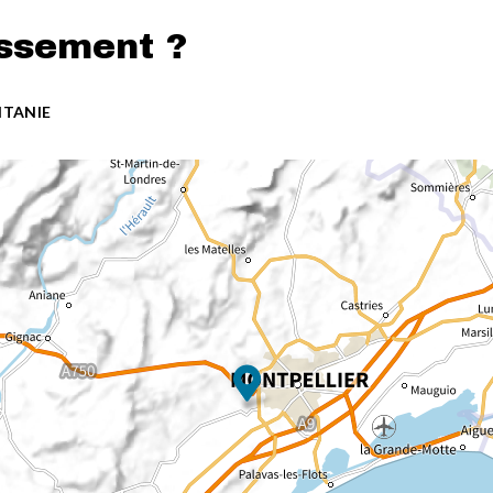
issement ?
ITANIE