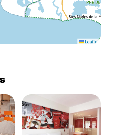
Leaflet
s