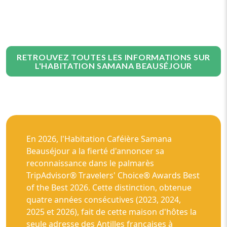
RETROUVEZ TOUTES LES INFORMATIONS SUR
L'HABITATION SAMANA BEAUSÉJOUR
En 2026, l'Habitation Caféière Samana
Beauséjour a la fierté d'annoncer sa
reconnaissance dans le palmarès
TripAdvisor® Travelers' Choice® Awards Best
of the Best 2026. Cette distinction, obtenue
quatre années consécutives (2023, 2024,
2025 et 2026), fait de cette maison d'hôtes la
seule adresse des Antilles françaises à