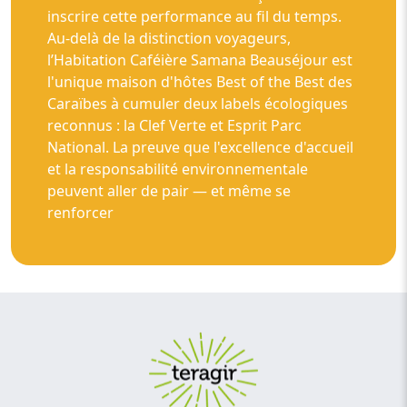
inscrire cette performance au fil du temps.
Au-delà de la distinction voyageurs,
l’Habitation Caféière Samana Beauséjour est
l'unique maison d'hôtes Best of the Best des
Caraïbes à cumuler deux labels écologiques
reconnus : la Clef Verte et Esprit Parc
National. La preuve que l'excellence d'accueil
et la responsabilité environnementale
peuvent aller de pair — et même se
renforcer