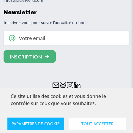
infos@laclefverte.org
Newsletter
Inscrivez-vous pour suivre l'actualité du label !
Votre email
Footer
Ce site utilise des cookies et vous donne le
CONTACT
contrôle sur ceux que vous souhaitez.
ESPACE PRESSE
MENTIONS LÉGALES
PARAMÈTRES DE COOKIE
TOUT ACCEPTER
© Clef Verte 2026. Tout droits réservés
Confidentialité