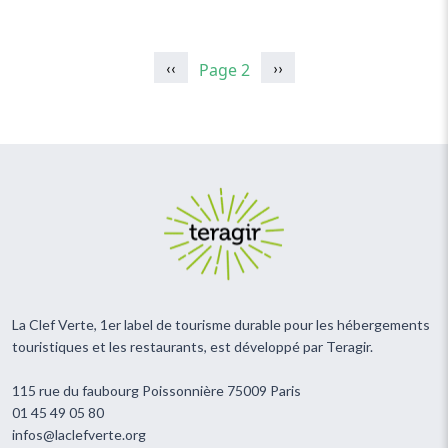
Pagination
Page précédente
Page suivante
‹‹
››
Page 2
La Clef Verte, 1er label de tourisme durable pour les hébergements
touristiques et les restaurants, est développé par Teragir.
115 rue du faubourg Poissonnière 75009 Paris
01 45 49 05 80
infos@laclefverte.org