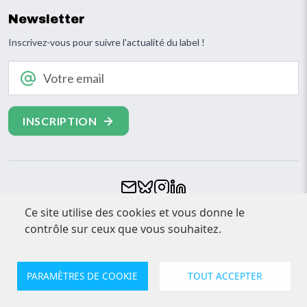
Newsletter
Inscrivez-vous pour suivre l'actualité du label !
Votre email
Ce site utilise des cookies et vous donne le
Footer
CONTACT
contrôle sur ceux que vous souhaitez.
ESPACE PRESSE
MENTIONS LÉGALES
PARAMÈTRES DE COOKIE
TOUT ACCEPTER
© Clef Verte 2026. Tout droits réservés
Confidentialité